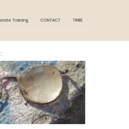
orate Training
CONTACT
TRIBE