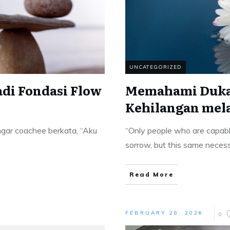
UNCATEGORIZED
di Fondasi Flow
Memahami Duka
Kehilangan mela
ngar coachee berkata, “Aku
“Only people who are capable
sorrow, but this same neces
Read More
FEBRUARY 28, 2026
0