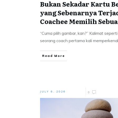
Bukan Sekadar Kartu B
yang Sebenarnya Terjad
Coachee Memilih Sebu
“Cuma pilih gambar, kan?” Kalimat seperti
seorang coach pertama kali memperkenal
Read More
JULY 6, 2026
0