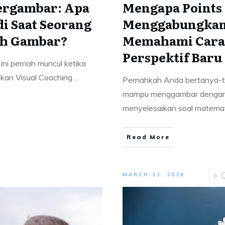
ergambar: Apa
Mengapa Points 
i Saat Seorang
Menggabungkan
ah Gambar?
Memahami Cara
Perspektif Baru
 ini pernah muncul ketika
kan Visual Coaching
...
Pernahkah Anda bertanya-
mampu menggambar dengan sa
menyelesaikan soal matema
Read More
MARCH 31, 2026
0