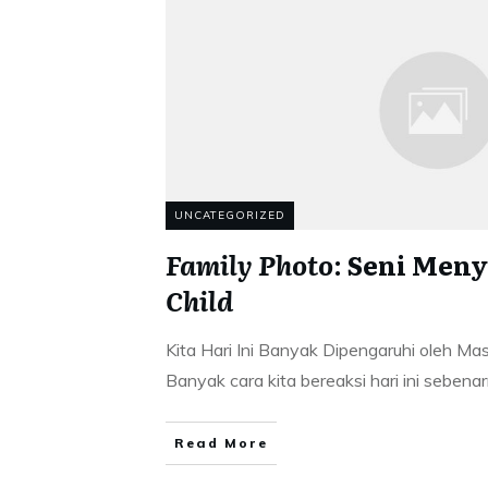
UNCATEGORIZED
Family Photo
: Seni Me
Child
Kita Hari Ini Banyak Dipengaruhi oleh Ma
Banyak cara kita bereaksi hari ini seben
Read More