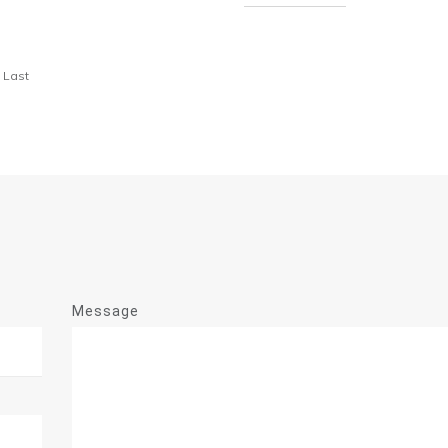
Last
Message