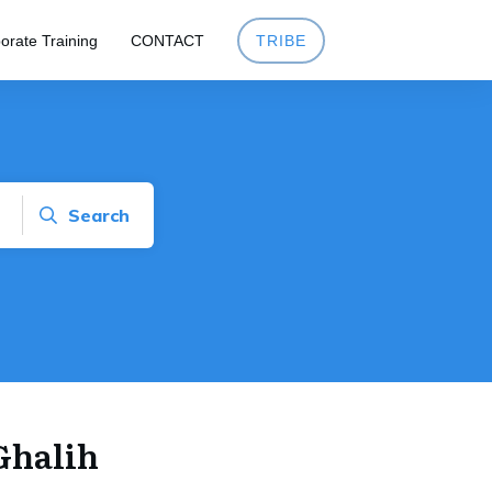
orate Training
CONTACT
TRIBE
Search
halih