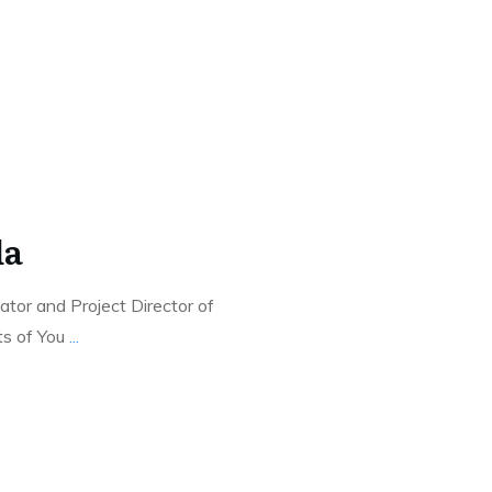
da
ator and Project Director of
ts of You
...