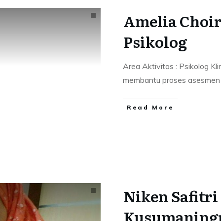
Amelia Choiru
Psikolog
Area Aktivitas : Psikolog Kli
membantu proses asesme
Read More
Niken Safitr
Kusumaning