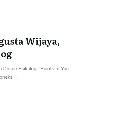
gusta Wijaya,
log
an Dosen Psikologi “Points of You
koneksi
...