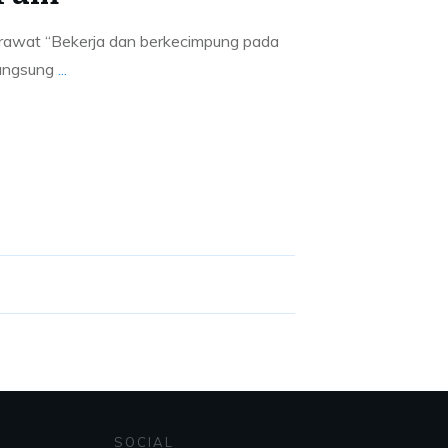
erawat “Bekerja dan berkecimpung pada
langsung
...
SOCIAL