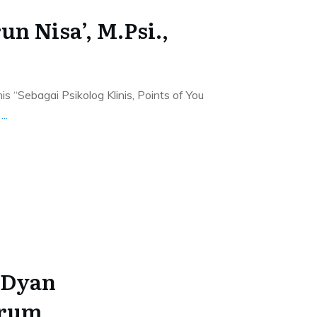
n Nisa’, M.Psi.,
nis “Sebagai Psikolog Klinis, Points of You
n
...
i Dyan
rum