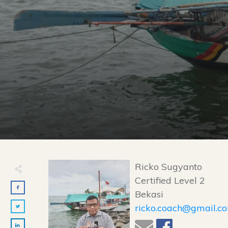
Ricko Sugyanto
Certified Level 2
Bekasi
ricko.coach@gmail.c