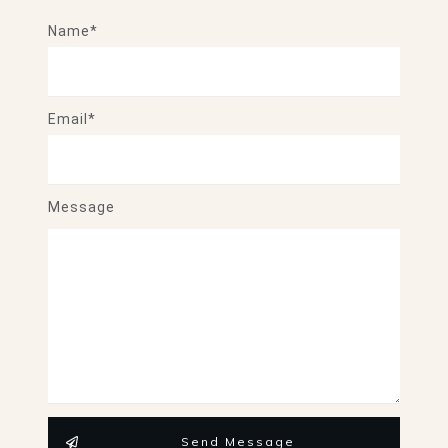
Name*
Email*
Message
Send Message