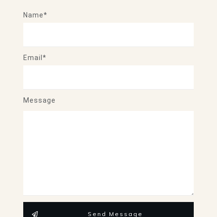
Name*
Email*
Message
Send Message